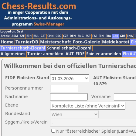
Logged on: Gast
Arabic
ARM
AZE
BIH
BUL
CAT
CHN
CRO
CZE
DEN
ENG
ESP
FAI
FIN
FRA
GER
GRE
INA
I
Home
TurnierDB
Meisterschaft
Foto-Galerie
Meldekartei
El
Turnierschach-Elozahl
Schnellschach-Elozahl
Allgemeines
Turnier anmelden: AUT
FIDE
Spieler anmelden
Elo AU
Willkommen bei den offiziellen Turnierscha
FIDE-Elolisten Stand
AUT-Elolisten Stand
10.879
Personennummer
Nachname
Vorname
Ebene
Bundesland
Spgem./Kreis/Verein
Nur "österreichische" Spieler (Land=A