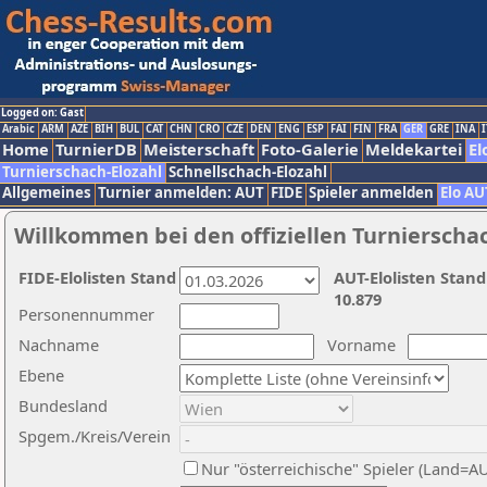
Logged on: Gast
Arabic
ARM
AZE
BIH
BUL
CAT
CHN
CRO
CZE
DEN
ENG
ESP
FAI
FIN
FRA
GER
GRE
INA
I
Home
TurnierDB
Meisterschaft
Foto-Galerie
Meldekartei
El
Turnierschach-Elozahl
Schnellschach-Elozahl
Allgemeines
Turnier anmelden: AUT
FIDE
Spieler anmelden
Elo AU
Willkommen bei den offiziellen Turnierscha
FIDE-Elolisten Stand
AUT-Elolisten Stand
10.879
Personennummer
Nachname
Vorname
Ebene
Bundesland
Spgem./Kreis/Verein
Nur "österreichische" Spieler (Land=A