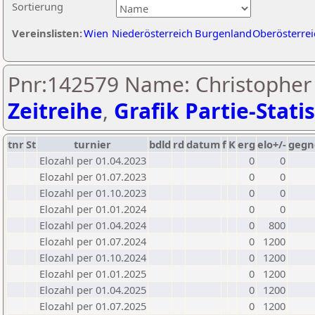
Sortierung
Vereinslisten:
Wien
Niederösterreich
Burgenland
Oberösterrei
Pnr:142579 Name: Christopher
Zeitreihe
,
Grafik Partie-Statis
tnr
St
turnier
bdld
rd
datum
f
K
erg
elo+/-
gegn
Elozahl per 01.04.2023
0
0
Elozahl per 01.07.2023
0
0
Elozahl per 01.10.2023
0
0
Elozahl per 01.01.2024
0
0
Elozahl per 01.04.2024
0
800
Elozahl per 01.07.2024
0
1200
Elozahl per 01.10.2024
0
1200
Elozahl per 01.01.2025
0
1200
Elozahl per 01.04.2025
0
1200
Elozahl per 01.07.2025
0
1200