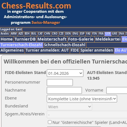
Logged on: Gast
Arabic
ARM
AZE
BIH
BUL
CAT
CHN
CRO
CZE
DEN
ENG
ESP
FAI
FIN
FRA
GER
GRE
INA
I
Home
TurnierDB
Meisterschaft
Foto-Galerie
Meldekartei
El
Turnierschach-Elozahl
Schnellschach-Elozahl
Allgemeines
Turnier anmelden: AUT
FIDE
Spieler anmelden
Elo AU
Willkommen bei den offiziellen Turnierscha
FIDE-Elolisten Stand
AUT-Elolisten Stand
13.945
Personennummer
Nachname
Vorname
Ebene
Bundesland
Spgem./Kreis/Verein
Nur "österreichische" Spieler (Land=A