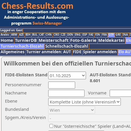
Logged on: Gast
Arabic
ARM
AZE
BIH
BUL
CAT
CHN
CRO
CZE
DEN
ENG
ESP
FAI
FIN
FRA
GER
GRE
INA
I
Home
TurnierDB
Meisterschaft
Foto-Galerie
Meldekartei
El
Turnierschach-Elozahl
Schnellschach-Elozahl
Allgemeines
Turnier anmelden: AUT
FIDE
Spieler anmelden
Elo AU
Willkommen bei den offiziellen Turnierscha
FIDE-Elolisten Stand
AUT-Elolisten Stand
8.601
Personennummer
Nachname
Vorname
Ebene
Bundesland
Spgem./Kreis/Verein
Nur "österreichische" Spieler (Land=A