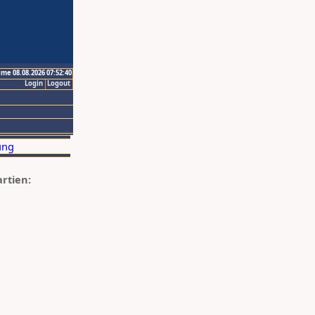
ime 08.08.2026 07:52:40
Login
Logout
artien: