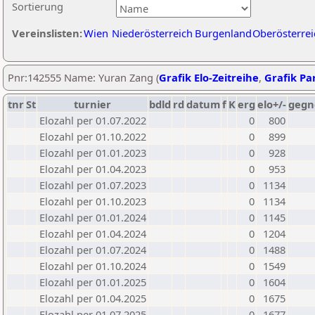
Sortierung
Vereinslisten:
Wien
Niederösterreich
Burgenland
Oberösterrei
Pnr:142555 Name: Yuran Zang (
Grafik Elo-Zeitreihe
,
Grafik Par
tnr
St
turnier
bdld
rd
datum
f
K
erg
elo+/-
gegn
Elozahl per 01.07.2022
0
800
Elozahl per 01.10.2022
0
899
Elozahl per 01.01.2023
0
928
Elozahl per 01.04.2023
0
953
Elozahl per 01.07.2023
0
1134
Elozahl per 01.10.2023
0
1134
Elozahl per 01.01.2024
0
1145
Elozahl per 01.04.2024
0
1204
Elozahl per 01.07.2024
0
1488
Elozahl per 01.10.2024
0
1549
Elozahl per 01.01.2025
0
1604
Elozahl per 01.04.2025
0
1675
Elozahl per 01.07.2025
0
1677