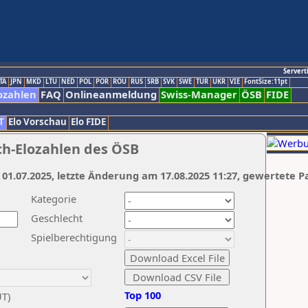
Servert
TA
JPN
MKD
LTU
NED
POL
POR
ROU
RUS
SRB
SVK
SWE
TUR
UKR
VIE
FontSize:11pt
ozahlen
FAQ
Onlineanmeldung
Swiss-Manager
ÖSB
FIDE
T
Elo Vorschau
Elo FIDE
ch-Elozahlen des ÖSB
 01.07.2025, letzte Änderung am 17.08.2025 11:27, gewertete P
Kategorie
Geschlecht
Spielberechtigung
Top 100
UT)