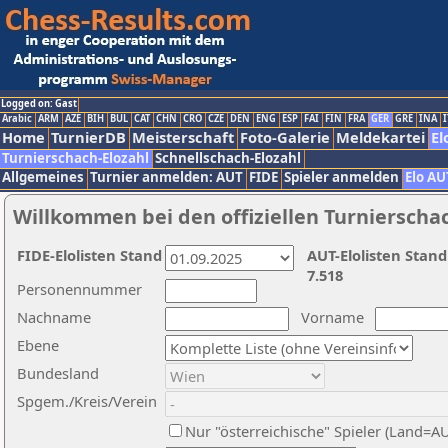
Logged on: Gast
Arabic
ARM
AZE
BIH
BUL
CAT
CHN
CRO
CZE
DEN
ENG
ESP
FAI
FIN
FRA
GER
GRE
INA
I
Home
TurnierDB
Meisterschaft
Foto-Galerie
Meldekartei
El
Turnierschach-Elozahl
Schnellschach-Elozahl
Allgemeines
Turnier anmelden: AUT
FIDE
Spieler anmelden
Elo AU
Willkommen bei den offiziellen Turnierscha
FIDE-Elolisten Stand
AUT-Elolisten Stand
7.518
Personennummer
Nachname
Vorname
Ebene
Bundesland
Spgem./Kreis/Verein
Nur "österreichische" Spieler (Land=A