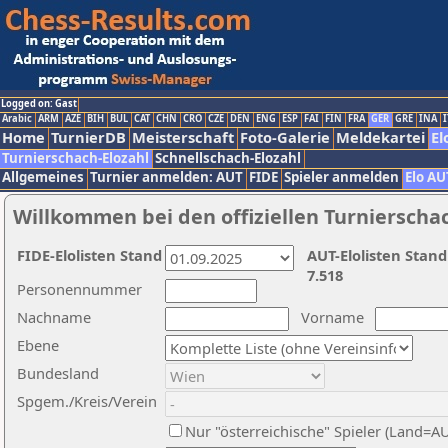
Logged on: Gast
Arabic
ARM
AZE
BIH
BUL
CAT
CHN
CRO
CZE
DEN
ENG
ESP
FAI
FIN
FRA
GER
GRE
INA
I
Home
TurnierDB
Meisterschaft
Foto-Galerie
Meldekartei
El
Turnierschach-Elozahl
Schnellschach-Elozahl
Allgemeines
Turnier anmelden: AUT
FIDE
Spieler anmelden
Elo AU
Willkommen bei den offiziellen Turnierscha
FIDE-Elolisten Stand
AUT-Elolisten Stand
7.518
Personennummer
Nachname
Vorname
Ebene
Bundesland
Spgem./Kreis/Verein
Nur "österreichische" Spieler (Land=A