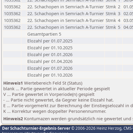
1035362
22. Schachopen in Semriach A-Turnier
Stmk
2
01.0
1035362
22. Schachopen in Semriach A-Turnier
Stmk
3
02.0
1035362
22. Schachopen in Semriach A-Turnier
Stmk
4
03.0
1035362
22. Schachopen in Semriach A-Turnier
Stmk
5
04.0
Gesamtpartien 5
Elozahl per 01.07.2025
Elozahl per 01.10.2025
Elozahl per 01.01.2026
Elozahl per 01.04.2026
Elozahl per 01.07.2026
Elozahl per 01.10.2026
Hinweis1
Wertebereich Feld St (Status)
blank ... Partie gewertet in aktueller Periode gespielt
V ... Partie gewertet in Vorperiode(n) gespielt
- ... Partie nicht gewertet, da Gegner keine Elozahl hat.
E ... Partie vorgemerkt zur Berechnung der Einstiegselozahl in
K ... Korrektur wegen doppelter Personennummer.
Hinweis2
Kontumazen werden grundsätzlich nie gewertet und sin
Der Schachturnier-Ergebnis-Server
© 2006-2026 Heinz Herzog
, CMS