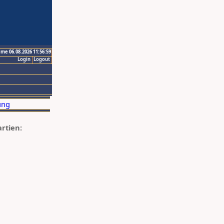
ime 06.08.2026 11:56:59
Login
Logout
artien: