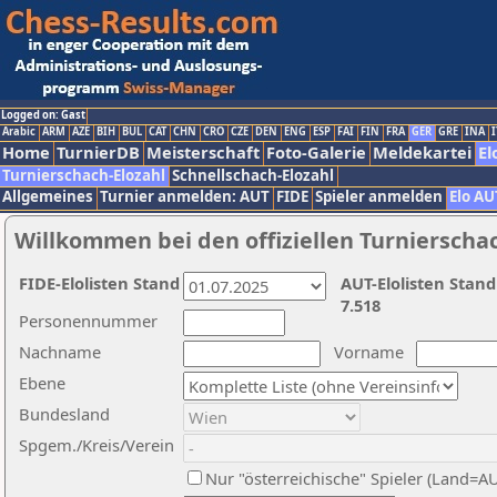
Logged on: Gast
Arabic
ARM
AZE
BIH
BUL
CAT
CHN
CRO
CZE
DEN
ENG
ESP
FAI
FIN
FRA
GER
GRE
INA
I
Home
TurnierDB
Meisterschaft
Foto-Galerie
Meldekartei
El
Turnierschach-Elozahl
Schnellschach-Elozahl
Allgemeines
Turnier anmelden: AUT
FIDE
Spieler anmelden
Elo AU
Willkommen bei den offiziellen Turnierscha
FIDE-Elolisten Stand
AUT-Elolisten Stand
7.518
Personennummer
Nachname
Vorname
Ebene
Bundesland
Spgem./Kreis/Verein
Nur "österreichische" Spieler (Land=A