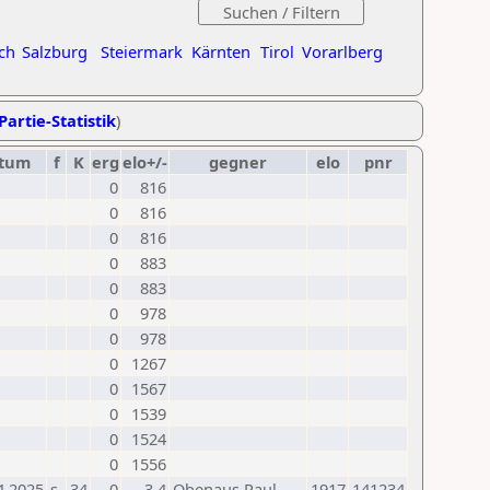
ch
Salzburg
Steiermark
Kärnten
Tirol
Vorarlberg
Partie-Statistik
)
tum
f
K
erg
elo+/-
gegner
elo
pnr
0
816
0
816
0
816
0
883
0
883
0
978
0
978
0
1267
0
1567
0
1539
0
1524
0
1556
4.2025
s
34
0
-3,4
Obenaus Paul
1917
141234