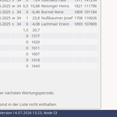
5.2025
w
34
0,5
10,88
Reisinger Heinz
1821
111796
5.2025
s
34
0
-6,46
Bornet Rene
1809
101184
5.2025
w
34
1
23,8
Nußbaumer Josef
1708
110026
5.2025
s
34
0
-4,08
Lachmair Erwin
1893
107809
1,5
20,7
0
1577
0
1620
0
1611
0
1607
0
1618
0
1643
 der nächsten Wertungsperiode.
d in der Liste nicht enthalten.
-Version 14.07.2026 13:23, Node S3