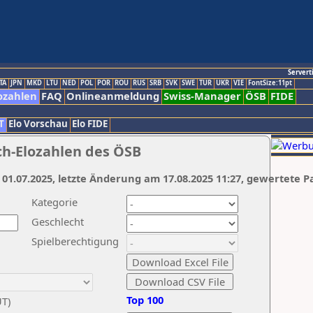
Servert
TA
JPN
MKD
LTU
NED
POL
POR
ROU
RUS
SRB
SVK
SWE
TUR
UKR
VIE
FontSize:11pt
ozahlen
FAQ
Onlineanmeldung
Swiss-Manager
ÖSB
FIDE
T
Elo Vorschau
Elo FIDE
ch-Elozahlen des ÖSB
 01.07.2025, letzte Änderung am 17.08.2025 11:27, gewertete P
Kategorie
Geschlecht
Spielberechtigung
Top 100
UT)