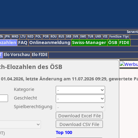
Servert
TA
JPN
MKD
LTU
NED
POL
POR
ROU
RUS
SRB
SVK
SWE
TUR
UKR
VIE
FontSize:11pt
ozahlen
FAQ
Onlineanmeldung
Swiss-Manager
ÖSB
FIDE
T
Elo Vorschau
Elo FIDE
ch-Elozahlen des ÖSB
 01.04.2026, letzte Änderung am 11.07.2026 09:29, gewertete P
Kategorie
Geschlecht
Spielberechtigung
Top 100
UT)