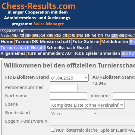
Logged on: Gast
Arabic
ARM
AZE
BIH
BUL
CAT
CHN
CRO
CZE
DEN
ENG
ESP
FAI
FIN
FRA
GER
GRE
INA
I
Home
TurnierDB
Meisterschaft
Foto-Galerie
Meldekartei
El
Turnierschach-Elozahl
Schnellschach-Elozahl
Allgemeines
Turnier anmelden: AUT
FIDE
Spieler anmelden
Elo AU
Willkommen bei den offiziellen Turnierscha
FIDE-Elolisten Stand
AUT-Elolisten Stand
13.945
Personennummer
Nachname
Vorname
Ebene
Bundesland
Spgem./Kreis/Verein
Nur "österreichische" Spieler (Land=A