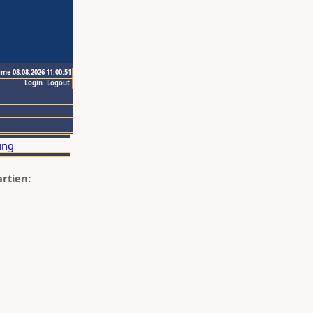
ime 08.08.2026 11:00:51
Login
Logout
artien: