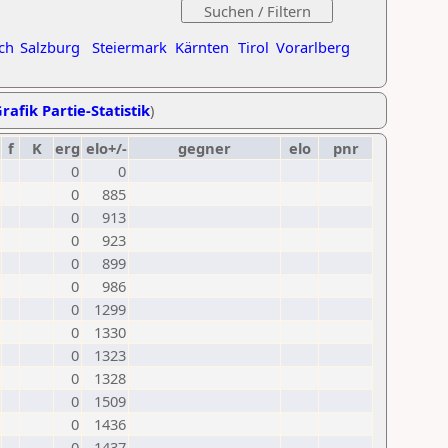
ch
Salzburg
Steiermark
Kärnten
Tirol
Vorarlberg
rafik Partie-Statistik
)
f
K
erg
elo+/-
gegner
elo
pnr
0
0
0
885
0
913
0
923
0
899
0
986
0
1299
0
1330
0
1323
0
1328
0
1509
0
1436
0
1437