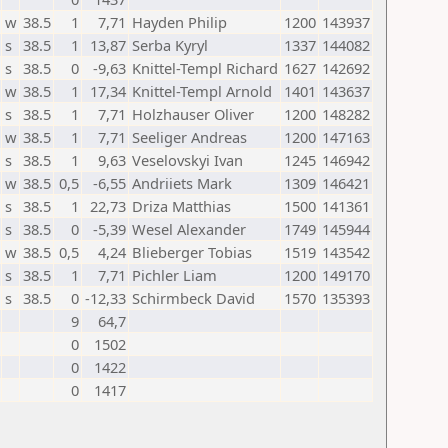
w
38.5
1
7,71
Hayden Philip
1200
143937
s
38.5
1
13,87
Serba Kyryl
1337
144082
s
38.5
0
-9,63
Knittel-Templ Richard
1627
142692
w
38.5
1
17,34
Knittel-Templ Arnold
1401
143637
s
38.5
1
7,71
Holzhauser Oliver
1200
148282
w
38.5
1
7,71
Seeliger Andreas
1200
147163
s
38.5
1
9,63
Veselovskyi Ivan
1245
146942
w
38.5
0,5
-6,55
Andriiets Mark
1309
146421
s
38.5
1
22,73
Driza Matthias
1500
141361
s
38.5
0
-5,39
Wesel Alexander
1749
145944
w
38.5
0,5
4,24
Blieberger Tobias
1519
143542
s
38.5
1
7,71
Pichler Liam
1200
149170
s
38.5
0
-12,33
Schirmbeck David
1570
135393
9
64,7
0
1502
0
1422
0
1417