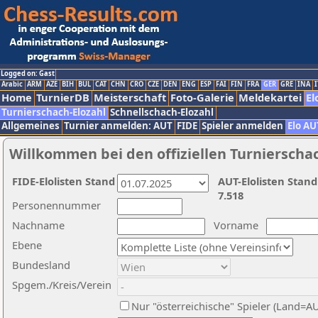
Logged on: Gast
Arabic
ARM
AZE
BIH
BUL
CAT
CHN
CRO
CZE
DEN
ENG
ESP
FAI
FIN
FRA
GER
GRE
INA
I
Home
TurnierDB
Meisterschaft
Foto-Galerie
Meldekartei
El
Turnierschach-Elozahl
Schnellschach-Elozahl
Allgemeines
Turnier anmelden: AUT
FIDE
Spieler anmelden
Elo AU
Willkommen bei den offiziellen Turnierscha
FIDE-Elolisten Stand
AUT-Elolisten Stand
7.518
Personennummer
Nachname
Vorname
Ebene
Bundesland
Spgem./Kreis/Verein
Nur "österreichische" Spieler (Land=A