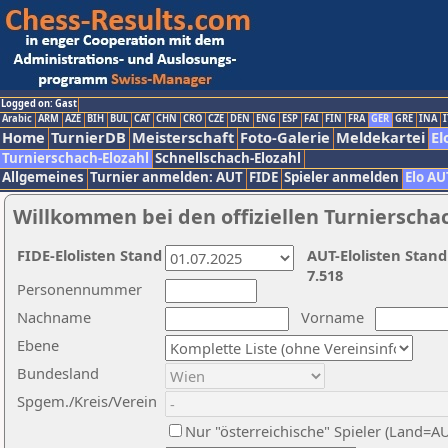
Logged on: Gast
Arabic
ARM
AZE
BIH
BUL
CAT
CHN
CRO
CZE
DEN
ENG
ESP
FAI
FIN
FRA
GER
GRE
INA
I
Home
TurnierDB
Meisterschaft
Foto-Galerie
Meldekartei
El
Turnierschach-Elozahl
Schnellschach-Elozahl
Allgemeines
Turnier anmelden: AUT
FIDE
Spieler anmelden
Elo AU
Willkommen bei den offiziellen Turnierscha
FIDE-Elolisten Stand
AUT-Elolisten Stand
7.518
Personennummer
Nachname
Vorname
Ebene
Bundesland
Spgem./Kreis/Verein
Nur "österreichische" Spieler (Land=A