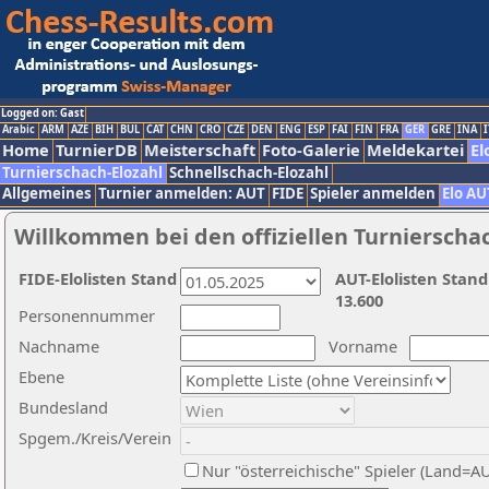
Logged on: Gast
Arabic
ARM
AZE
BIH
BUL
CAT
CHN
CRO
CZE
DEN
ENG
ESP
FAI
FIN
FRA
GER
GRE
INA
I
Home
TurnierDB
Meisterschaft
Foto-Galerie
Meldekartei
El
Turnierschach-Elozahl
Schnellschach-Elozahl
Allgemeines
Turnier anmelden: AUT
FIDE
Spieler anmelden
Elo AU
Willkommen bei den offiziellen Turnierscha
FIDE-Elolisten Stand
AUT-Elolisten Stand
13.600
Personennummer
Nachname
Vorname
Ebene
Bundesland
Spgem./Kreis/Verein
Nur "österreichische" Spieler (Land=A