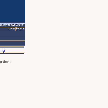
ime 07.08.2026 23:04:51
Login
Logout
artien: