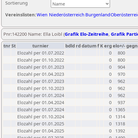
Sortierung
Vereinslisten:
Wien
Niederösterreich
Burgenland
Oberösterrei
Pnr:142200 Name: Ella Loibl (
Grafik Elo-Zeitreihe
,
Grafik Parti
tnr
St
turnier
bdld
rd
datum
f
K
erg
elo+/-
gegn
Elozahl per 01.07.2022
0
800
Elozahl per 01.10.2022
0
800
Elozahl per 01.01.2023
0
904
Elozahl per 01.04.2023
0
970
Elozahl per 01.07.2023
0
962
Elozahl per 01.10.2023
0
962
Elozahl per 01.01.2024
0
962
Elozahl per 01.04.2024
0
937
Elozahl per 01.07.2024
0
1365
Elozahl per 01.10.2024
0
1314
Elozahl per 01.01.2025
0
1318
Elozahl per 01.04.2025
0
1392
Elozahl per 01.07.2025
0
1400