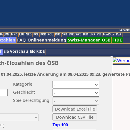
Servert
TA
JPN
MKD
LTU
NED
POL
POR
ROU
RUS
SRB
SVK
SWE
TUR
UKR
VIE
FontSize:11pt
ozahlen
FAQ
Onlineanmeldung
Swiss-Manager
ÖSB
FIDE
T
Elo Vorschau
Elo FIDE
ch-Elozahlen des ÖSB
 01.04.2025, letzte Änderung am 08.04.2025 09:23, gewertete P
Kategorie
Geschlecht
Spielberechtigung
Top 100
UT)