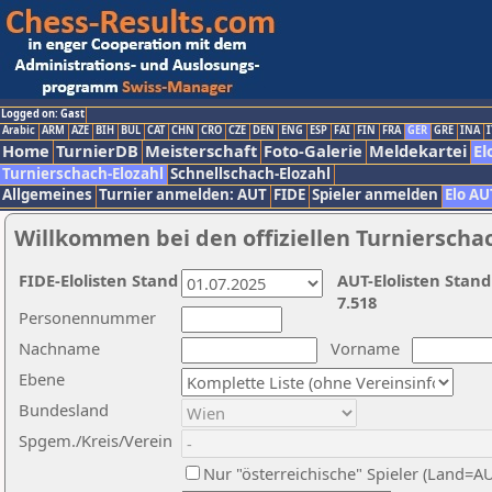
Logged on: Gast
Arabic
ARM
AZE
BIH
BUL
CAT
CHN
CRO
CZE
DEN
ENG
ESP
FAI
FIN
FRA
GER
GRE
INA
I
Home
TurnierDB
Meisterschaft
Foto-Galerie
Meldekartei
El
Turnierschach-Elozahl
Schnellschach-Elozahl
Allgemeines
Turnier anmelden: AUT
FIDE
Spieler anmelden
Elo AU
Willkommen bei den offiziellen Turnierscha
FIDE-Elolisten Stand
AUT-Elolisten Stand
7.518
Personennummer
Nachname
Vorname
Ebene
Bundesland
Spgem./Kreis/Verein
Nur "österreichische" Spieler (Land=A