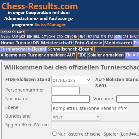
Logged on: Gast
Arabic
ARM
AZE
BIH
BUL
CAT
CHN
CRO
CZE
DEN
ENG
ESP
FAI
FIN
FRA
GER
GRE
INA
I
Home
TurnierDB
Meisterschaft
Foto-Galerie
Meldekartei
El
Turnierschach-Elozahl
Schnellschach-Elozahl
Allgemeines
Turnier anmelden: AUT
FIDE
Spieler anmelden
Elo AU
Willkommen bei den offiziellen Turnierscha
FIDE-Elolisten Stand
AUT-Elolisten Stand
8.601
Personennummer
Nachname
Vorname
Ebene
Bundesland
Spgem./Kreis/Verein
Nur "österreichische" Spieler (Land=A