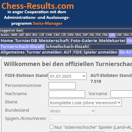
Logged on: Gast
Arabic
ARM
AZE
BIH
BUL
CAT
CHN
CRO
CZE
DEN
ENG
ESP
FAI
FIN
FRA
GER
GRE
INA
I
Home
TurnierDB
Meisterschaft
Foto-Galerie
Meldekartei
El
Turnierschach-Elozahl
Schnellschach-Elozahl
Allgemeines
Turnier anmelden: AUT
FIDE
Spieler anmelden
Elo AU
Willkommen bei den offiziellen Turnierscha
FIDE-Elolisten Stand
AUT-Elolisten Stand
7.518
Personennummer
Nachname
Vorname
Ebene
Bundesland
Spgem./Kreis/Verein
Nur "österreichische" Spieler (Land=A