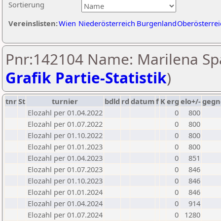
Sortierung
Vereinslisten:
Wien
Niederösterreich
Burgenland
Oberösterrei
Pnr:142104 Name: Marilena Spa
Grafik Partie-Statistik
)
tnr
St
turnier
bdld
rd
datum
f
K
erg
elo+/-
gegn
Elozahl per 01.04.2022
0
800
Elozahl per 01.07.2022
0
800
Elozahl per 01.10.2022
0
800
Elozahl per 01.01.2023
0
800
Elozahl per 01.04.2023
0
851
Elozahl per 01.07.2023
0
846
Elozahl per 01.10.2023
0
846
Elozahl per 01.01.2024
0
846
Elozahl per 01.04.2024
0
914
Elozahl per 01.07.2024
0
1280