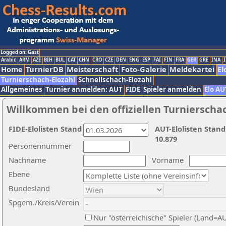
Logged on: Gast
Arabic
ARM
AZE
BIH
BUL
CAT
CHN
CRO
CZE
DEN
ENG
ESP
FAI
FIN
FRA
GER
GRE
INA
I
Home
TurnierDB
Meisterschaft
Foto-Galerie
Meldekartei
El
Turnierschach-Elozahl
Schnellschach-Elozahl
Allgemeines
Turnier anmelden: AUT
FIDE
Spieler anmelden
Elo AU
Willkommen bei den offiziellen Turnierscha
FIDE-Elolisten Stand
AUT-Elolisten Stand
10.879
Personennummer
Nachname
Vorname
Ebene
Bundesland
Spgem./Kreis/Verein
Nur "österreichische" Spieler (Land=A