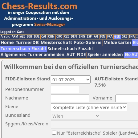
Logged on: Gast
Arabic
ARM
AZE
BIH
BUL
CAT
CHN
CRO
CZE
DEN
ENG
ESP
FAI
FIN
FRA
GER
GRE
INA
I
Home
TurnierDB
Meisterschaft
Foto-Galerie
Meldekartei
El
Turnierschach-Elozahl
Schnellschach-Elozahl
Allgemeines
Turnier anmelden: AUT
FIDE
Spieler anmelden
Elo AU
Willkommen bei den offiziellen Turnierscha
FIDE-Elolisten Stand
AUT-Elolisten Stand
7.518
Personennummer
Nachname
Vorname
Ebene
Bundesland
Spgem./Kreis/Verein
Nur "österreichische" Spieler (Land=A