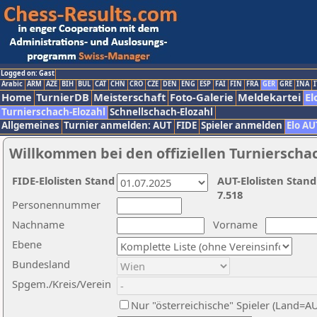
Logged on: Gast
Arabic
ARM
AZE
BIH
BUL
CAT
CHN
CRO
CZE
DEN
ENG
ESP
FAI
FIN
FRA
GER
GRE
INA
I
Home
TurnierDB
Meisterschaft
Foto-Galerie
Meldekartei
El
Turnierschach-Elozahl
Schnellschach-Elozahl
Allgemeines
Turnier anmelden: AUT
FIDE
Spieler anmelden
Elo AU
Willkommen bei den offiziellen Turnierscha
FIDE-Elolisten Stand
AUT-Elolisten Stand
7.518
Personennummer
Nachname
Vorname
Ebene
Bundesland
Spgem./Kreis/Verein
Nur "österreichische" Spieler (Land=A