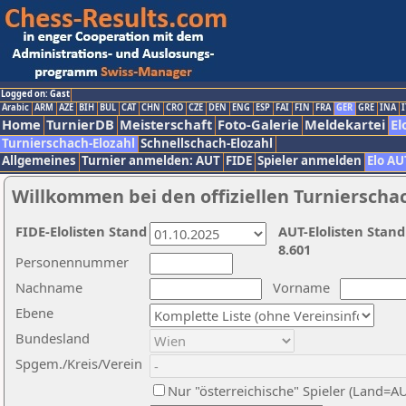
Logged on: Gast
Arabic
ARM
AZE
BIH
BUL
CAT
CHN
CRO
CZE
DEN
ENG
ESP
FAI
FIN
FRA
GER
GRE
INA
I
Home
TurnierDB
Meisterschaft
Foto-Galerie
Meldekartei
El
Turnierschach-Elozahl
Schnellschach-Elozahl
Allgemeines
Turnier anmelden: AUT
FIDE
Spieler anmelden
Elo AU
Willkommen bei den offiziellen Turnierscha
FIDE-Elolisten Stand
AUT-Elolisten Stand
8.601
Personennummer
Nachname
Vorname
Ebene
Bundesland
Spgem./Kreis/Verein
Nur "österreichische" Spieler (Land=A