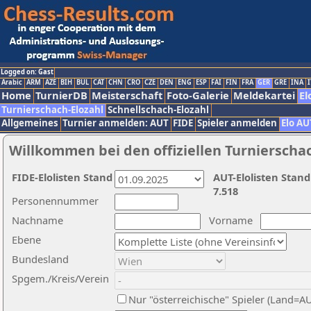
Logged on: Gast
Arabic
ARM
AZE
BIH
BUL
CAT
CHN
CRO
CZE
DEN
ENG
ESP
FAI
FIN
FRA
GER
GRE
INA
I
Home
TurnierDB
Meisterschaft
Foto-Galerie
Meldekartei
El
Turnierschach-Elozahl
Schnellschach-Elozahl
Allgemeines
Turnier anmelden: AUT
FIDE
Spieler anmelden
Elo AU
Willkommen bei den offiziellen Turnierscha
FIDE-Elolisten Stand
AUT-Elolisten Stand
7.518
Personennummer
Nachname
Vorname
Ebene
Bundesland
Spgem./Kreis/Verein
Nur "österreichische" Spieler (Land=A