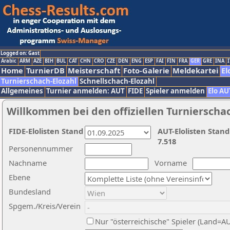
Logged on: Gast
Arabic
ARM
AZE
BIH
BUL
CAT
CHN
CRO
CZE
DEN
ENG
ESP
FAI
FIN
FRA
GER
GRE
INA
I
Home
TurnierDB
Meisterschaft
Foto-Galerie
Meldekartei
El
Turnierschach-Elozahl
Schnellschach-Elozahl
Allgemeines
Turnier anmelden: AUT
FIDE
Spieler anmelden
Elo AU
Willkommen bei den offiziellen Turnierscha
FIDE-Elolisten Stand
AUT-Elolisten Stand
7.518
Personennummer
Nachname
Vorname
Ebene
Bundesland
Spgem./Kreis/Verein
Nur "österreichische" Spieler (Land=A