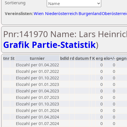
Sortierung
Vereinslisten:
Wien
Niederösterreich
Burgenland
Oberösterrei
Pnr:141970 Name: Lars Heinric
Grafik Partie-Statistik
)
tnr
St
turnier
bdld
rd
datum
f
K
erg
elo+/-
gegn
Elozahl per 01.04.2022
0
0
Elozahl per 01.07.2022
0
0
Elozahl per 01.10.2022
0
0
Elozahl per 01.01.2023
0
0
Elozahl per 01.04.2023
0
0
Elozahl per 01.07.2023
0
0
Elozahl per 01.10.2023
0
0
Elozahl per 01.01.2024
0
0
Elozahl per 01.04.2024
0
0
Elozahl per 01.07.2024
0
0