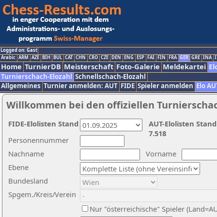
Logged on: Gast
Arabic
ARM
AZE
BIH
BUL
CAT
CHN
CRO
CZE
DEN
ENG
ESP
FAI
FIN
FRA
GER
GRE
INA
I
Home
TurnierDB
Meisterschaft
Foto-Galerie
Meldekartei
El
Turnierschach-Elozahl
Schnellschach-Elozahl
Allgemeines
Turnier anmelden: AUT
FIDE
Spieler anmelden
Elo AU
Willkommen bei den offiziellen Turnierscha
FIDE-Elolisten Stand
AUT-Elolisten Stand
7.518
Personennummer
Nachname
Vorname
Ebene
Bundesland
Spgem./Kreis/Verein
Nur "österreichische" Spieler (Land=A