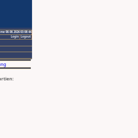
ime 08.08.2026 03:08:44
Login
Logout
artien: