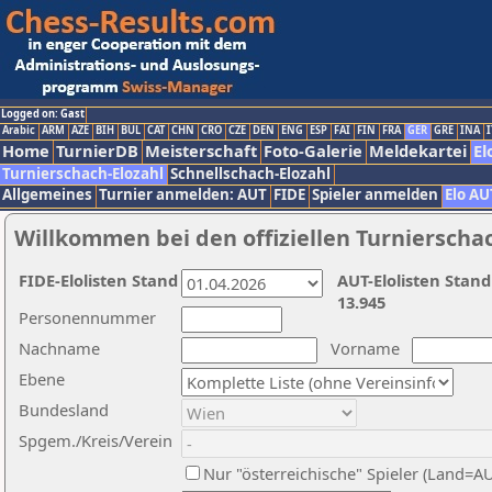
Logged on: Gast
Arabic
ARM
AZE
BIH
BUL
CAT
CHN
CRO
CZE
DEN
ENG
ESP
FAI
FIN
FRA
GER
GRE
INA
I
Home
TurnierDB
Meisterschaft
Foto-Galerie
Meldekartei
El
Turnierschach-Elozahl
Schnellschach-Elozahl
Allgemeines
Turnier anmelden: AUT
FIDE
Spieler anmelden
Elo AU
Willkommen bei den offiziellen Turnierscha
FIDE-Elolisten Stand
AUT-Elolisten Stand
13.945
Personennummer
Nachname
Vorname
Ebene
Bundesland
Spgem./Kreis/Verein
Nur "österreichische" Spieler (Land=A