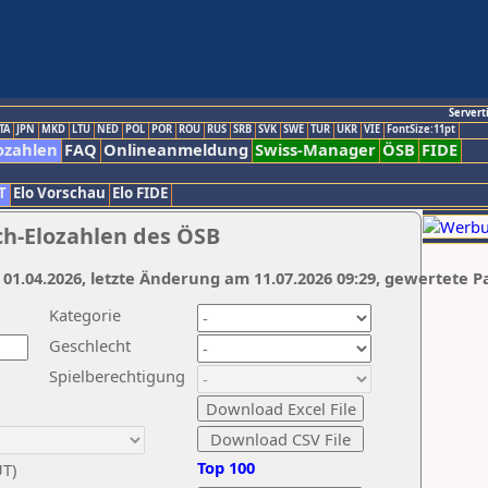
Servert
TA
JPN
MKD
LTU
NED
POL
POR
ROU
RUS
SRB
SVK
SWE
TUR
UKR
VIE
FontSize:11pt
ozahlen
FAQ
Onlineanmeldung
Swiss-Manager
ÖSB
FIDE
T
Elo Vorschau
Elo FIDE
ch-Elozahlen des ÖSB
 01.04.2026, letzte Änderung am 11.07.2026 09:29, gewertete P
Kategorie
Geschlecht
Spielberechtigung
Top 100
UT)