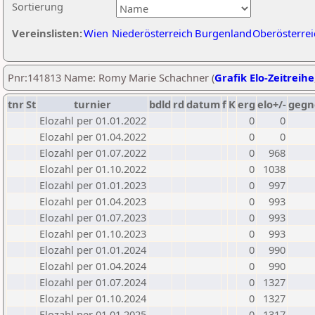
Sortierung
Vereinslisten:
Wien
Niederösterreich
Burgenland
Oberösterrei
Pnr:141813 Name: Romy Marie Schachner (
Grafik Elo-Zeitreihe
tnr
St
turnier
bdld
rd
datum
f
K
erg
elo+/-
gegn
Elozahl per 01.01.2022
0
0
Elozahl per 01.04.2022
0
0
Elozahl per 01.07.2022
0
968
Elozahl per 01.10.2022
0
1038
Elozahl per 01.01.2023
0
997
Elozahl per 01.04.2023
0
993
Elozahl per 01.07.2023
0
993
Elozahl per 01.10.2023
0
993
Elozahl per 01.01.2024
0
990
Elozahl per 01.04.2024
0
990
Elozahl per 01.07.2024
0
1327
Elozahl per 01.10.2024
0
1327
Elozahl per 01.01.2025
0
1317