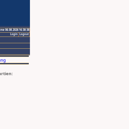
ime 06.08.2026 16:38:38
Login
Logout
artien: