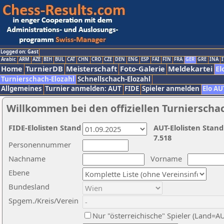
Logged on: Gast
Arabic
ARM
AZE
BIH
BUL
CAT
CHN
CRO
CZE
DEN
ENG
ESP
FAI
FIN
FRA
GER
GRE
INA
I
Home
TurnierDB
Meisterschaft
Foto-Galerie
Meldekartei
El
Turnierschach-Elozahl
Schnellschach-Elozahl
Allgemeines
Turnier anmelden: AUT
FIDE
Spieler anmelden
Elo AU
Willkommen bei den offiziellen Turnierscha
FIDE-Elolisten Stand
AUT-Elolisten Stand
7.518
Personennummer
Nachname
Vorname
Ebene
Bundesland
Spgem./Kreis/Verein
Nur "österreichische" Spieler (Land=A