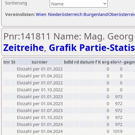
Sortierung
Vereinslisten:
Wien
Niederösterreich
Burgenland
Oberösterrei
Pnr:141811 Name: Mag. Georg 
Zeitreihe
,
Grafik Partie-Statis
tnr
St
turnier
bdld
rd
datum
f
K
erg
elo+/-
gegn
Elozahl per 01.01.2022
0
0
Elozahl per 01.04.2022
0
0
Elozahl per 01.07.2022
0
0
Elozahl per 01.10.2022
0
0
Elozahl per 01.01.2023
0
973
Elozahl per 01.04.2023
0
972
Elozahl per 01.07.2023
0
972
Elozahl per 01.10.2023
0
972
Elozahl per 01.01.2024
0
972
Elozahl per 01.04.2024
0
1019