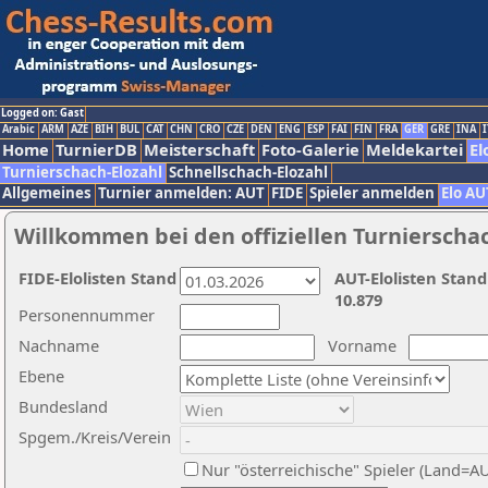
Logged on: Gast
Arabic
ARM
AZE
BIH
BUL
CAT
CHN
CRO
CZE
DEN
ENG
ESP
FAI
FIN
FRA
GER
GRE
INA
I
Home
TurnierDB
Meisterschaft
Foto-Galerie
Meldekartei
El
Turnierschach-Elozahl
Schnellschach-Elozahl
Allgemeines
Turnier anmelden: AUT
FIDE
Spieler anmelden
Elo AU
Willkommen bei den offiziellen Turnierscha
FIDE-Elolisten Stand
AUT-Elolisten Stand
10.879
Personennummer
Nachname
Vorname
Ebene
Bundesland
Spgem./Kreis/Verein
Nur "österreichische" Spieler (Land=A