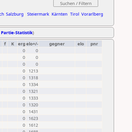
ch
Salzburg
Steiermark
Kärnten
Tirol
Vorarlberg
 Partie-Statistik
)
f
K
erg
elo+/-
gegner
elo
pnr
0
0
0
0
0
0
0
1213
0
1318
0
1334
0
1321
0
1333
0
1320
0
1431
0
1623
0
1612
0
1688