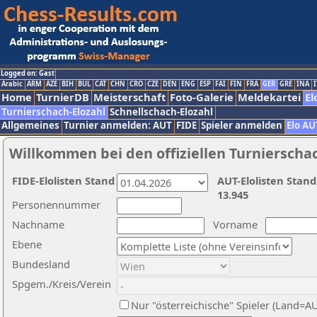
Logged on: Gast
Arabic
ARM
AZE
BIH
BUL
CAT
CHN
CRO
CZE
DEN
ENG
ESP
FAI
FIN
FRA
GER
GRE
INA
I
Home
TurnierDB
Meisterschaft
Foto-Galerie
Meldekartei
El
Turnierschach-Elozahl
Schnellschach-Elozahl
Allgemeines
Turnier anmelden: AUT
FIDE
Spieler anmelden
Elo AU
Willkommen bei den offiziellen Turnierscha
FIDE-Elolisten Stand
AUT-Elolisten Stand
13.945
Personennummer
Nachname
Vorname
Ebene
Bundesland
Spgem./Kreis/Verein
Nur "österreichische" Spieler (Land=A