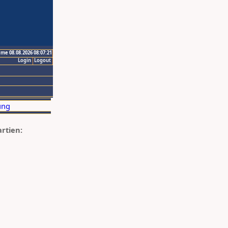
ime 08.08.2026 08:07:21
Login
Logout
artien: