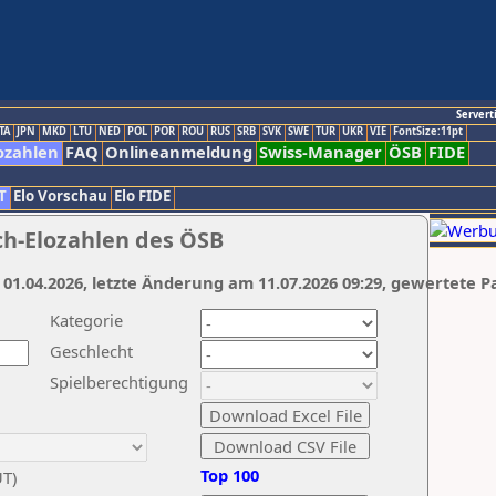
Servert
TA
JPN
MKD
LTU
NED
POL
POR
ROU
RUS
SRB
SVK
SWE
TUR
UKR
VIE
FontSize:11pt
ozahlen
FAQ
Onlineanmeldung
Swiss-Manager
ÖSB
FIDE
T
Elo Vorschau
Elo FIDE
ch-Elozahlen des ÖSB
 01.04.2026, letzte Änderung am 11.07.2026 09:29, gewertete P
Kategorie
Geschlecht
Spielberechtigung
Top 100
UT)