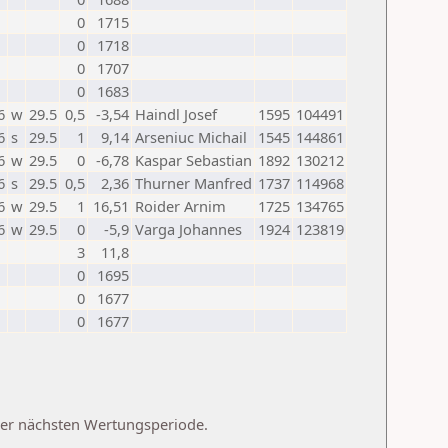
0
1715
0
1718
0
1707
0
1683
6
w
29.5
0,5
-3,54
Haindl Josef
1595
104491
6
s
29.5
1
9,14
Arseniuc Michail
1545
144861
6
w
29.5
0
-6,78
Kaspar Sebastian
1892
130212
6
s
29.5
0,5
2,36
Thurner Manfred
1737
114968
6
w
29.5
1
16,51
Roider Arnim
1725
134765
6
w
29.5
0
-5,9
Varga Johannes
1924
123819
3
11,8
0
1695
0
1677
0
1677
 der nächsten Wertungsperiode.