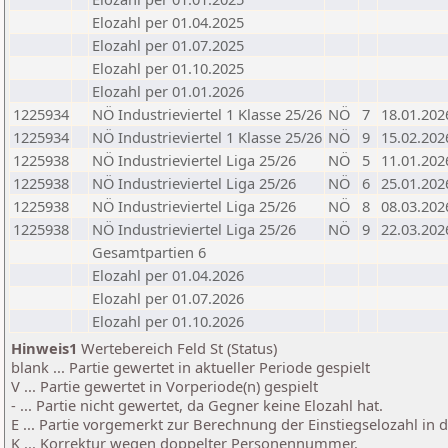
Elozahl per 01.04.2025
Elozahl per 01.07.2025
Elozahl per 01.10.2025
Elozahl per 01.01.2026
1225934
NÖ Industrieviertel 1 Klasse 25/26
NÖ
7
18.01.202
1225934
NÖ Industrieviertel 1 Klasse 25/26
NÖ
9
15.02.202
1225938
NÖ Industrieviertel Liga 25/26
NÖ
5
11.01.202
1225938
NÖ Industrieviertel Liga 25/26
NÖ
6
25.01.202
1225938
NÖ Industrieviertel Liga 25/26
NÖ
8
08.03.202
1225938
NÖ Industrieviertel Liga 25/26
NÖ
9
22.03.202
Gesamtpartien 6
Elozahl per 01.04.2026
Elozahl per 01.07.2026
Elozahl per 01.10.2026
Hinweis1
Wertebereich Feld St (Status)
blank ... Partie gewertet in aktueller Periode gespielt
V ... Partie gewertet in Vorperiode(n) gespielt
- ... Partie nicht gewertet, da Gegner keine Elozahl hat.
E ... Partie vorgemerkt zur Berechnung der Einstiegselozahl in
K ... Korrektur wegen doppelter Personennummer.