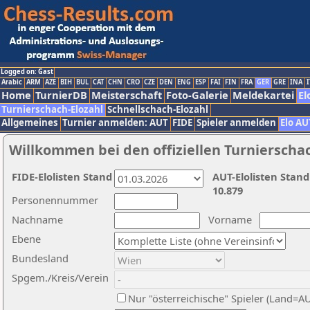
Logged on: Gast
Arabic
ARM
AZE
BIH
BUL
CAT
CHN
CRO
CZE
DEN
ENG
ESP
FAI
FIN
FRA
GER
GRE
INA
I
Home
TurnierDB
Meisterschaft
Foto-Galerie
Meldekartei
El
Turnierschach-Elozahl
Schnellschach-Elozahl
Allgemeines
Turnier anmelden: AUT
FIDE
Spieler anmelden
Elo AU
Willkommen bei den offiziellen Turnierscha
FIDE-Elolisten Stand
AUT-Elolisten Stand
10.879
Personennummer
Nachname
Vorname
Ebene
Bundesland
Spgem./Kreis/Verein
Nur "österreichische" Spieler (Land=A