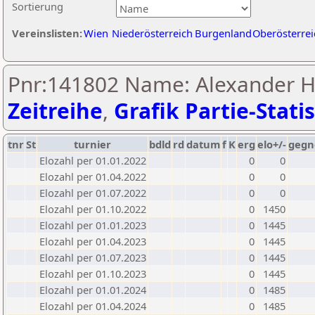
Sortierung
Vereinslisten:
Wien
Niederösterreich
Burgenland
Oberösterrei
Pnr:141802 Name: Alexander He
Zeitreihe
,
Grafik Partie-Statis
tnr
St
turnier
bdld
rd
datum
f
K
erg
elo+/-
gegn
Elozahl per 01.01.2022
0
0
Elozahl per 01.04.2022
0
0
Elozahl per 01.07.2022
0
0
Elozahl per 01.10.2022
0
1450
Elozahl per 01.01.2023
0
1445
Elozahl per 01.04.2023
0
1445
Elozahl per 01.07.2023
0
1445
Elozahl per 01.10.2023
0
1445
Elozahl per 01.01.2024
0
1485
Elozahl per 01.04.2024
0
1485