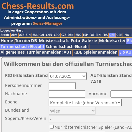
Logged on: Gast
Arabic
ARM
AZE
BIH
BUL
CAT
CHN
CRO
CZE
DEN
ENG
ESP
FAI
FIN
FRA
GER
GRE
INA
I
Home
TurnierDB
Meisterschaft
Foto-Galerie
Meldekartei
El
Turnierschach-Elozahl
Schnellschach-Elozahl
Allgemeines
Turnier anmelden: AUT
FIDE
Spieler anmelden
Elo AU
Willkommen bei den offiziellen Turnierscha
FIDE-Elolisten Stand
AUT-Elolisten Stand
7.518
Personennummer
Nachname
Vorname
Ebene
Bundesland
Spgem./Kreis/Verein
Nur "österreichische" Spieler (Land=A