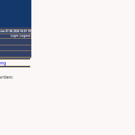
ime 07.08.2026 16:01:19
Login
Logout
artien: