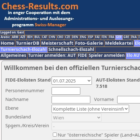
Logged on: Gast
Arabic
ARM
AZE
BIH
BUL
CAT
CHN
CRO
CZE
DEN
ENG
ESP
FAI
FIN
FRA
GER
GRE
INA
I
Home
TurnierDB
Meisterschaft
Foto-Galerie
Meldekartei
El
Turnierschach-Elozahl
Schnellschach-Elozahl
Allgemeines
Turnier anmelden: AUT
FIDE
Spieler anmelden
Elo AU
Willkommen bei den offiziellen Turnierscha
FIDE-Elolisten Stand
AUT-Elolisten Stand
7.518
Personennummer
Nachname
Vorname
Ebene
Bundesland
Spgem./Kreis/Verein
Nur "österreichische" Spieler (Land=A