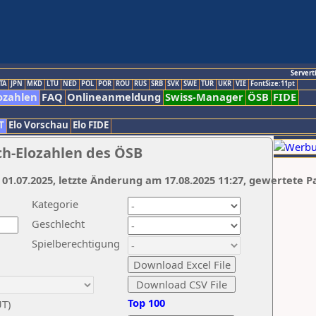
Servert
TA
JPN
MKD
LTU
NED
POL
POR
ROU
RUS
SRB
SVK
SWE
TUR
UKR
VIE
FontSize:11pt
ozahlen
FAQ
Onlineanmeldung
Swiss-Manager
ÖSB
FIDE
T
Elo Vorschau
Elo FIDE
ch-Elozahlen des ÖSB
 01.07.2025, letzte Änderung am 17.08.2025 11:27, gewertete P
Kategorie
Geschlecht
Spielberechtigung
Top 100
UT)