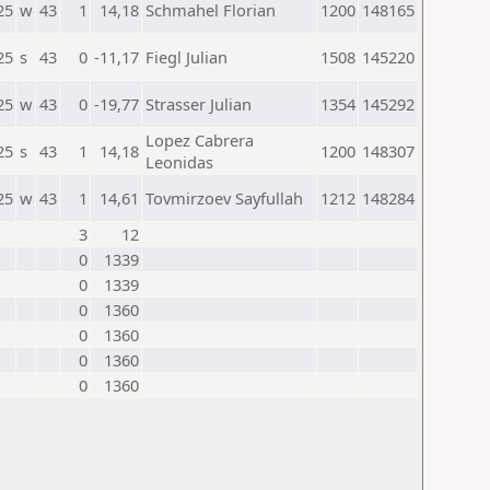
25
w
43
1
14,18
Schmahel Florian
1200
148165
25
s
43
0
-11,17
Fiegl Julian
1508
145220
25
w
43
0
-19,77
Strasser Julian
1354
145292
Lopez Cabrera
25
s
43
1
14,18
1200
148307
Leonidas
25
w
43
1
14,61
Tovmirzoev Sayfullah
1212
148284
3
12
0
1339
0
1339
0
1360
0
1360
0
1360
0
1360