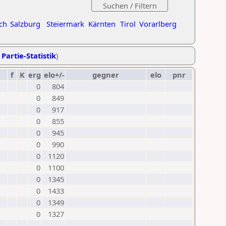
ch
Salzburg
Steiermark
Kärnten
Tirol
Vorarlberg
 Partie-Statistik
)
f
K
erg
elo+/-
gegner
elo
pnr
0
804
0
849
0
917
0
855
0
945
0
990
0
1120
0
1100
0
1345
0
1433
0
1349
0
1327