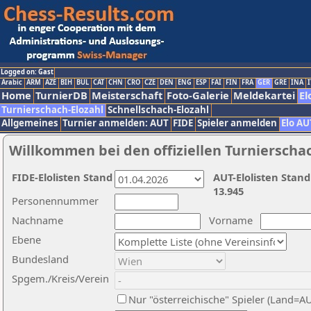
Logged on: Gast
Arabic
ARM
AZE
BIH
BUL
CAT
CHN
CRO
CZE
DEN
ENG
ESP
FAI
FIN
FRA
GER
GRE
INA
I
Home
TurnierDB
Meisterschaft
Foto-Galerie
Meldekartei
El
Turnierschach-Elozahl
Schnellschach-Elozahl
Allgemeines
Turnier anmelden: AUT
FIDE
Spieler anmelden
Elo AU
Willkommen bei den offiziellen Turnierscha
FIDE-Elolisten Stand
AUT-Elolisten Stand
13.945
Personennummer
Nachname
Vorname
Ebene
Bundesland
Spgem./Kreis/Verein
Nur "österreichische" Spieler (Land=A