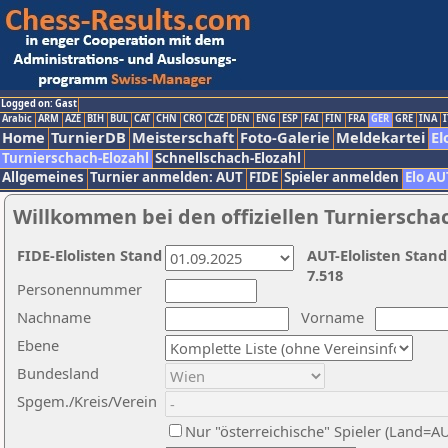
Logged on: Gast
Arabic
ARM
AZE
BIH
BUL
CAT
CHN
CRO
CZE
DEN
ENG
ESP
FAI
FIN
FRA
GER
GRE
INA
I
Home
TurnierDB
Meisterschaft
Foto-Galerie
Meldekartei
El
Turnierschach-Elozahl
Schnellschach-Elozahl
Allgemeines
Turnier anmelden: AUT
FIDE
Spieler anmelden
Elo AU
Willkommen bei den offiziellen Turnierscha
FIDE-Elolisten Stand
AUT-Elolisten Stand
7.518
Personennummer
Nachname
Vorname
Ebene
Bundesland
Spgem./Kreis/Verein
Nur "österreichische" Spieler (Land=A