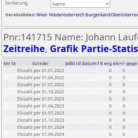
Sortierung
Vereinslisten:
Wien
Niederösterreich
Burgenland
Oberösterrei
Pnr:141715 Name: Johann Lauf
Zeitreihe
,
Grafik Partie-Statis
tnr
St
turnier
bdld
rd
datum
f
K
erg
elo+/-
gegn
Elozahl per 01.01.2022
0
0
Elozahl per 01.04.2022
0
0
Elozahl per 01.07.2022
0
0
Elozahl per 01.10.2022
0
0
Elozahl per 01.01.2023
0
0
Elozahl per 01.04.2023
0
0
Elozahl per 01.07.2023
0
0
Elozahl per 01.10.2023
0
0
Elozahl per 01.01.2024
0
0
Elozahl per 01.04.2024
0
0