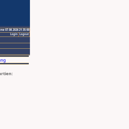
ime 07.08.2026 21:35:00
Login
Logout
artien: