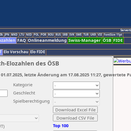
Servert
TA
JPN
MKD
LTU
NED
POL
POR
ROU
RUS
SRB
SVK
SWE
TUR
UKR
VIE
FontSize:11pt
ozahlen
FAQ
Onlineanmeldung
Swiss-Manager
ÖSB
FIDE
T
Elo Vorschau
Elo FIDE
ch-Elozahlen des ÖSB
 01.07.2025, letzte Änderung am 17.08.2025 11:27, gewertete P
Kategorie
Geschlecht
Spielberechtigung
Top 100
UT)