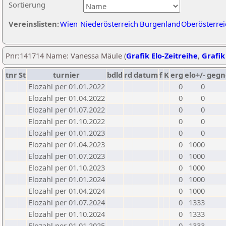
Sortierung
Vereinslisten:
Wien
Niederösterreich
Burgenland
Oberösterrei
Pnr:141714 Name: Vanessa Mäule (
Grafik Elo-Zeitreihe
,
Grafik
tnr
St
turnier
bdld
rd
datum
f
K
erg
elo+/-
gegn
Elozahl per 01.01.2022
0
0
Elozahl per 01.04.2022
0
0
Elozahl per 01.07.2022
0
0
Elozahl per 01.10.2022
0
0
Elozahl per 01.01.2023
0
0
Elozahl per 01.04.2023
0
1000
Elozahl per 01.07.2023
0
1000
Elozahl per 01.10.2023
0
1000
Elozahl per 01.01.2024
0
1000
Elozahl per 01.04.2024
0
1000
Elozahl per 01.07.2024
0
1333
Elozahl per 01.10.2024
0
1333
Elozahl per 01.01.2025
0
1333