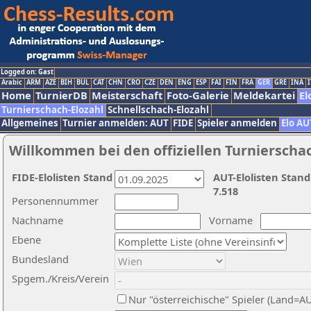
Logged on: Gast
Arabic
ARM
AZE
BIH
BUL
CAT
CHN
CRO
CZE
DEN
ENG
ESP
FAI
FIN
FRA
GER
GRE
INA
I
Home
TurnierDB
Meisterschaft
Foto-Galerie
Meldekartei
El
Turnierschach-Elozahl
Schnellschach-Elozahl
Allgemeines
Turnier anmelden: AUT
FIDE
Spieler anmelden
Elo AU
Willkommen bei den offiziellen Turnierscha
FIDE-Elolisten Stand
AUT-Elolisten Stand
7.518
Personennummer
Nachname
Vorname
Ebene
Bundesland
Spgem./Kreis/Verein
Nur "österreichische" Spieler (Land=A