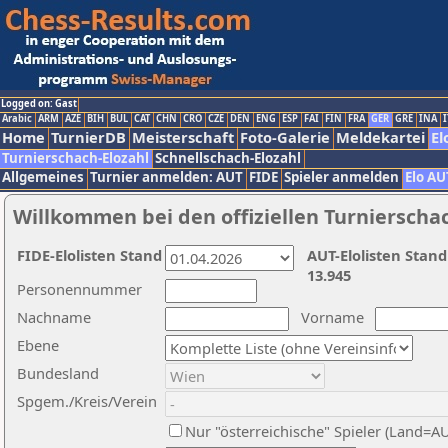
Logged on: Gast
Arabic
ARM
AZE
BIH
BUL
CAT
CHN
CRO
CZE
DEN
ENG
ESP
FAI
FIN
FRA
GER
GRE
INA
I
Home
TurnierDB
Meisterschaft
Foto-Galerie
Meldekartei
El
Turnierschach-Elozahl
Schnellschach-Elozahl
Allgemeines
Turnier anmelden: AUT
FIDE
Spieler anmelden
Elo AU
Willkommen bei den offiziellen Turnierscha
FIDE-Elolisten Stand
AUT-Elolisten Stand
13.945
Personennummer
Nachname
Vorname
Ebene
Bundesland
Spgem./Kreis/Verein
Nur "österreichische" Spieler (Land=A