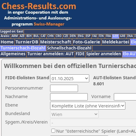
Logged on: Gast
Arabic
ARM
AZE
BIH
BUL
CAT
CHN
CRO
CZE
DEN
ENG
ESP
FAI
FIN
FRA
GER
GRE
INA
I
Home
TurnierDB
Meisterschaft
Foto-Galerie
Meldekartei
El
Turnierschach-Elozahl
Schnellschach-Elozahl
Allgemeines
Turnier anmelden: AUT
FIDE
Spieler anmelden
Elo AU
Willkommen bei den offiziellen Turnierscha
FIDE-Elolisten Stand
AUT-Elolisten Stand
8.601
Personennummer
Nachname
Vorname
Ebene
Bundesland
Spgem./Kreis/Verein
Nur "österreichische" Spieler (Land=A