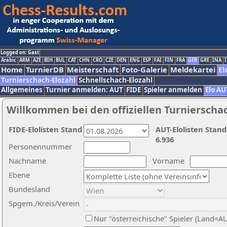
Logged on: Gast
Arabic
ARM
AZE
BIH
BUL
CAT
CHN
CRO
CZE
DEN
ENG
ESP
FAI
FIN
FRA
GER
GRE
INA
I
Home
TurnierDB
Meisterschaft
Foto-Galerie
Meldekartei
El
Turnierschach-Elozahl
Schnellschach-Elozahl
Allgemeines
Turnier anmelden: AUT
FIDE
Spieler anmelden
Elo AU
Willkommen bei den offiziellen Turnierscha
FIDE-Elolisten Stand
AUT-Elolisten Stand
6.936
Personennummer
Nachname
Vorname
Ebene
Bundesland
Spgem./Kreis/Verein
Nur "österreichische" Spieler (Land=A