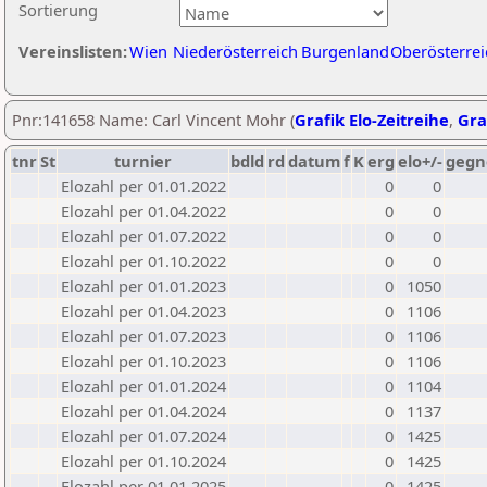
Sortierung
Vereinslisten:
Wien
Niederösterreich
Burgenland
Oberösterrei
Pnr:141658 Name: Carl Vincent Mohr (
Grafik Elo-Zeitreihe
,
Gra
tnr
St
turnier
bdld
rd
datum
f
K
erg
elo+/-
gegn
Elozahl per 01.01.2022
0
0
Elozahl per 01.04.2022
0
0
Elozahl per 01.07.2022
0
0
Elozahl per 01.10.2022
0
0
Elozahl per 01.01.2023
0
1050
Elozahl per 01.04.2023
0
1106
Elozahl per 01.07.2023
0
1106
Elozahl per 01.10.2023
0
1106
Elozahl per 01.01.2024
0
1104
Elozahl per 01.04.2024
0
1137
Elozahl per 01.07.2024
0
1425
Elozahl per 01.10.2024
0
1425
Elozahl per 01.01.2025
0
1425