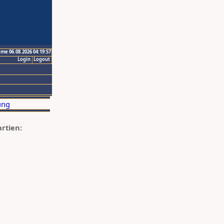
ime 06.08.2026 04:19:57
Login
Logout
artien: