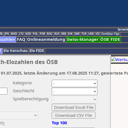
Servert
TA
JPN
MKD
LTU
NED
POL
POR
ROU
RUS
SRB
SVK
SWE
TUR
UKR
VIE
FontSize:11pt
ozahlen
FAQ
Onlineanmeldung
Swiss-Manager
ÖSB
FIDE
T
Elo Vorschau
Elo FIDE
ch-Elozahlen des ÖSB
 01.07.2025, letzte Änderung am 17.08.2025 11:27, gewertete P
Kategorie
Geschlecht
Spielberechtigung
Top 100
UT)