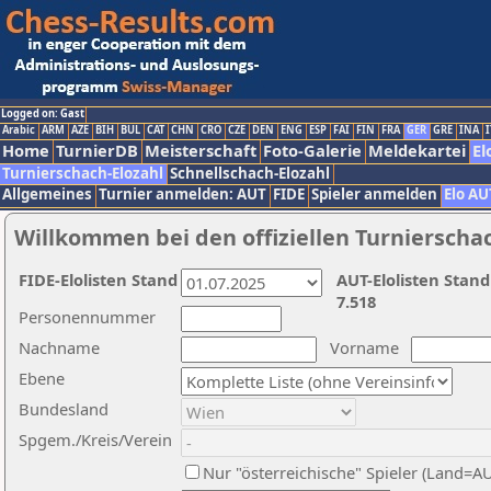
Logged on: Gast
Arabic
ARM
AZE
BIH
BUL
CAT
CHN
CRO
CZE
DEN
ENG
ESP
FAI
FIN
FRA
GER
GRE
INA
I
Home
TurnierDB
Meisterschaft
Foto-Galerie
Meldekartei
El
Turnierschach-Elozahl
Schnellschach-Elozahl
Allgemeines
Turnier anmelden: AUT
FIDE
Spieler anmelden
Elo AU
Willkommen bei den offiziellen Turnierscha
FIDE-Elolisten Stand
AUT-Elolisten Stand
7.518
Personennummer
Nachname
Vorname
Ebene
Bundesland
Spgem./Kreis/Verein
Nur "österreichische" Spieler (Land=A