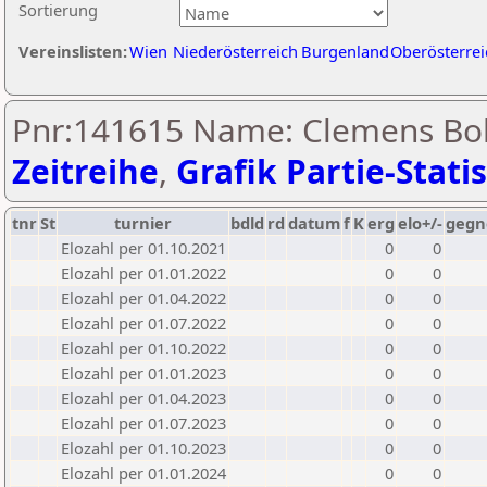
Sortierung
Vereinslisten:
Wien
Niederösterreich
Burgenland
Oberösterrei
Pnr:141615 Name: Clemens Boh
Zeitreihe
,
Grafik Partie-Statis
tnr
St
turnier
bdld
rd
datum
f
K
erg
elo+/-
gegn
Elozahl per 01.10.2021
0
0
Elozahl per 01.01.2022
0
0
Elozahl per 01.04.2022
0
0
Elozahl per 01.07.2022
0
0
Elozahl per 01.10.2022
0
0
Elozahl per 01.01.2023
0
0
Elozahl per 01.04.2023
0
0
Elozahl per 01.07.2023
0
0
Elozahl per 01.10.2023
0
0
Elozahl per 01.01.2024
0
0