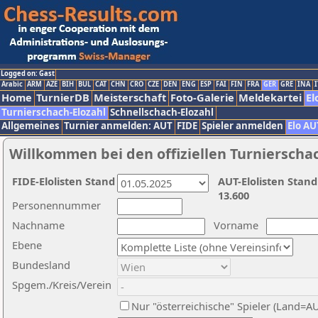
Logged on: Gast
Arabic
ARM
AZE
BIH
BUL
CAT
CHN
CRO
CZE
DEN
ENG
ESP
FAI
FIN
FRA
GER
GRE
INA
I
Home
TurnierDB
Meisterschaft
Foto-Galerie
Meldekartei
El
Turnierschach-Elozahl
Schnellschach-Elozahl
Allgemeines
Turnier anmelden: AUT
FIDE
Spieler anmelden
Elo AU
Willkommen bei den offiziellen Turnierscha
FIDE-Elolisten Stand
AUT-Elolisten Stand
13.600
Personennummer
Nachname
Vorname
Ebene
Bundesland
Spgem./Kreis/Verein
Nur "österreichische" Spieler (Land=A