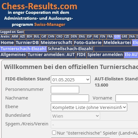
Logged on: Gast
Arabic
ARM
AZE
BIH
BUL
CAT
CHN
CRO
CZE
DEN
ENG
ESP
FAI
FIN
FRA
GER
GRE
INA
I
Home
TurnierDB
Meisterschaft
Foto-Galerie
Meldekartei
El
Turnierschach-Elozahl
Schnellschach-Elozahl
Allgemeines
Turnier anmelden: AUT
FIDE
Spieler anmelden
Elo AU
Willkommen bei den offiziellen Turnierscha
FIDE-Elolisten Stand
AUT-Elolisten Stand
13.600
Personennummer
Nachname
Vorname
Ebene
Bundesland
Spgem./Kreis/Verein
Nur "österreichische" Spieler (Land=A