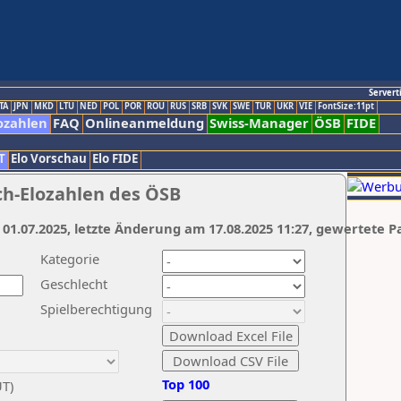
Servert
TA
JPN
MKD
LTU
NED
POL
POR
ROU
RUS
SRB
SVK
SWE
TUR
UKR
VIE
FontSize:11pt
ozahlen
FAQ
Onlineanmeldung
Swiss-Manager
ÖSB
FIDE
T
Elo Vorschau
Elo FIDE
ch-Elozahlen des ÖSB
 01.07.2025, letzte Änderung am 17.08.2025 11:27, gewertete P
Kategorie
Geschlecht
Spielberechtigung
Top 100
UT)