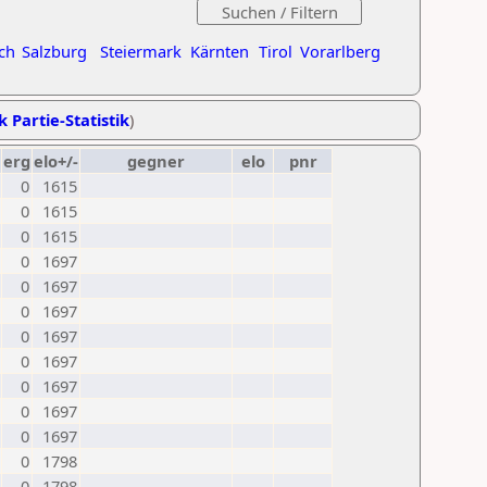
ch
Salzburg
Steiermark
Kärnten
Tirol
Vorarlberg
k Partie-Statistik
)
erg
elo+/-
gegner
elo
pnr
0
1615
0
1615
0
1615
0
1697
0
1697
0
1697
0
1697
0
1697
0
1697
0
1697
0
1697
0
1798
0
1798