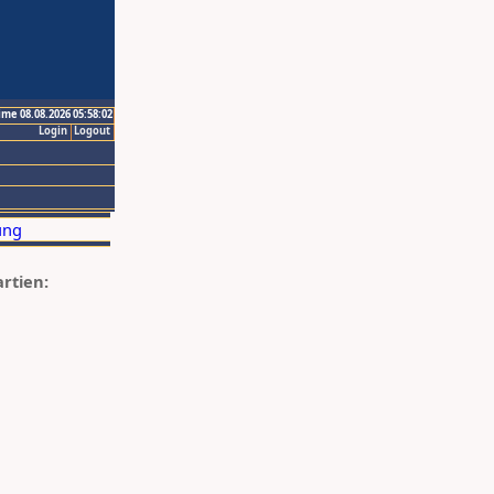
ime 08.08.2026 05:58:02
Login
Logout
artien: