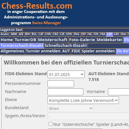
Logged on: Gast
Arabic
ARM
AZE
BIH
BUL
CAT
CHN
CRO
CZE
DEN
ENG
ESP
FAI
FIN
FRA
GER
GRE
INA
I
Home
TurnierDB
Meisterschaft
Foto-Galerie
Meldekartei
El
Turnierschach-Elozahl
Schnellschach-Elozahl
Allgemeines
Turnier anmelden: AUT
FIDE
Spieler anmelden
Elo AU
Willkommen bei den offiziellen Turnierscha
FIDE-Elolisten Stand
AUT-Elolisten Stand
7.518
Personennummer
Nachname
Vorname
Ebene
Bundesland
Spgem./Kreis/Verein
Nur "österreichische" Spieler (Land=A