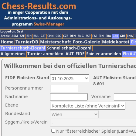
Logged on: Gast
Arabic
ARM
AZE
BIH
BUL
CAT
CHN
CRO
CZE
DEN
ENG
ESP
FAI
FIN
FRA
GER
GRE
INA
I
Home
TurnierDB
Meisterschaft
Foto-Galerie
Meldekartei
El
Turnierschach-Elozahl
Schnellschach-Elozahl
Allgemeines
Turnier anmelden: AUT
FIDE
Spieler anmelden
Elo AU
Willkommen bei den offiziellen Turnierscha
FIDE-Elolisten Stand
AUT-Elolisten Stand
8.601
Personennummer
Nachname
Vorname
Ebene
Bundesland
Spgem./Kreis/Verein
Nur "österreichische" Spieler (Land=A