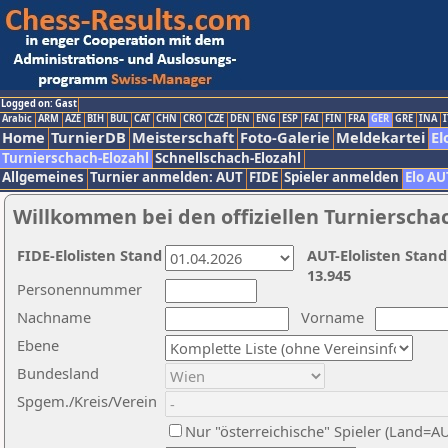
Logged on: Gast
Arabic
ARM
AZE
BIH
BUL
CAT
CHN
CRO
CZE
DEN
ENG
ESP
FAI
FIN
FRA
GER
GRE
INA
I
Home
TurnierDB
Meisterschaft
Foto-Galerie
Meldekartei
El
Turnierschach-Elozahl
Schnellschach-Elozahl
Allgemeines
Turnier anmelden: AUT
FIDE
Spieler anmelden
Elo AU
Willkommen bei den offiziellen Turnierscha
FIDE-Elolisten Stand
AUT-Elolisten Stand
13.945
Personennummer
Nachname
Vorname
Ebene
Bundesland
Spgem./Kreis/Verein
Nur "österreichische" Spieler (Land=A