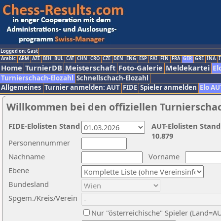
Logged on: Gast
Arabic
ARM
AZE
BIH
BUL
CAT
CHN
CRO
CZE
DEN
ENG
ESP
FAI
FIN
FRA
GER
GRE
INA
I
Home
TurnierDB
Meisterschaft
Foto-Galerie
Meldekartei
El
Turnierschach-Elozahl
Schnellschach-Elozahl
Allgemeines
Turnier anmelden: AUT
FIDE
Spieler anmelden
Elo AU
Willkommen bei den offiziellen Turnierscha
FIDE-Elolisten Stand
AUT-Elolisten Stand
10.879
Personennummer
Nachname
Vorname
Ebene
Bundesland
Spgem./Kreis/Verein
Nur "österreichische" Spieler (Land=A