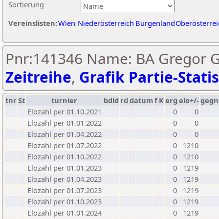
Sortierung
Vereinslisten:
Wien
Niederösterreich
Burgenland
Oberösterrei
Pnr:141346 Name: BA Gregor G
Zeitreihe
,
Grafik Partie-Statis
tnr
St
turnier
bdld
rd
datum
f
K
erg
elo+/-
gegn
Elozahl per 01.10.2021
0
0
Elozahl per 01.01.2022
0
0
Elozahl per 01.04.2022
0
0
Elozahl per 01.07.2022
0
1210
Elozahl per 01.10.2022
0
1210
Elozahl per 01.01.2023
0
1219
Elozahl per 01.04.2023
0
1219
Elozahl per 01.07.2023
0
1219
Elozahl per 01.10.2023
0
1219
Elozahl per 01.01.2024
0
1219