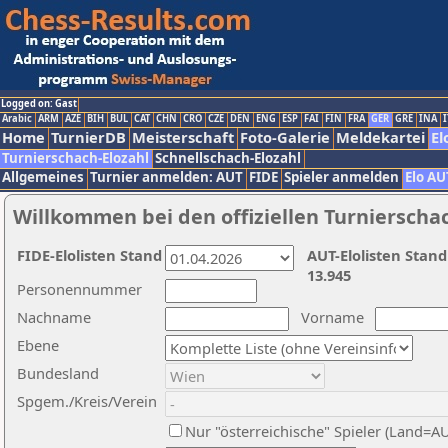
Logged on: Gast
Arabic
ARM
AZE
BIH
BUL
CAT
CHN
CRO
CZE
DEN
ENG
ESP
FAI
FIN
FRA
GER
GRE
INA
I
Home
TurnierDB
Meisterschaft
Foto-Galerie
Meldekartei
El
Turnierschach-Elozahl
Schnellschach-Elozahl
Allgemeines
Turnier anmelden: AUT
FIDE
Spieler anmelden
Elo AU
Willkommen bei den offiziellen Turnierscha
FIDE-Elolisten Stand
AUT-Elolisten Stand
13.945
Personennummer
Nachname
Vorname
Ebene
Bundesland
Spgem./Kreis/Verein
Nur "österreichische" Spieler (Land=A