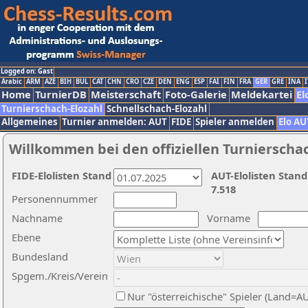
Logged on: Gast
Arabic
ARM
AZE
BIH
BUL
CAT
CHN
CRO
CZE
DEN
ENG
ESP
FAI
FIN
FRA
GER
GRE
INA
I
Home
TurnierDB
Meisterschaft
Foto-Galerie
Meldekartei
El
Turnierschach-Elozahl
Schnellschach-Elozahl
Allgemeines
Turnier anmelden: AUT
FIDE
Spieler anmelden
Elo AU
Willkommen bei den offiziellen Turnierscha
FIDE-Elolisten Stand
AUT-Elolisten Stand
7.518
Personennummer
Nachname
Vorname
Ebene
Bundesland
Spgem./Kreis/Verein
Nur "österreichische" Spieler (Land=A