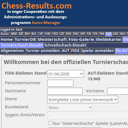
Logged on: Gast
Arabic
ARM
AZE
BIH
BUL
CAT
CHN
CRO
CZE
DEN
ENG
ESP
FAI
FIN
FRA
GER
GRE
INA
I
Home
TurnierDB
Meisterschaft
Foto-Galerie
Meldekartei
El
Turnierschach-Elozahl
Schnellschach-Elozahl
Allgemeines
Turnier anmelden: AUT
FIDE
Spieler anmelden
Elo AU
Willkommen bei den offiziellen Turnierscha
FIDE-Elolisten Stand
AUT-Elolisten Stand
13.945
Personennummer
Nachname
Vorname
Ebene
Bundesland
Spgem./Kreis/Verein
Nur "österreichische" Spieler (Land=A