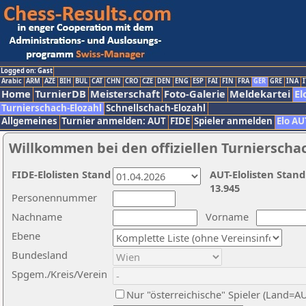
Logged on: Gast
Arabic
ARM
AZE
BIH
BUL
CAT
CHN
CRO
CZE
DEN
ENG
ESP
FAI
FIN
FRA
GER
GRE
INA
I
Home
TurnierDB
Meisterschaft
Foto-Galerie
Meldekartei
El
Turnierschach-Elozahl
Schnellschach-Elozahl
Allgemeines
Turnier anmelden: AUT
FIDE
Spieler anmelden
Elo AU
Willkommen bei den offiziellen Turnierscha
FIDE-Elolisten Stand
AUT-Elolisten Stand
13.945
Personennummer
Nachname
Vorname
Ebene
Bundesland
Spgem./Kreis/Verein
Nur "österreichische" Spieler (Land=A