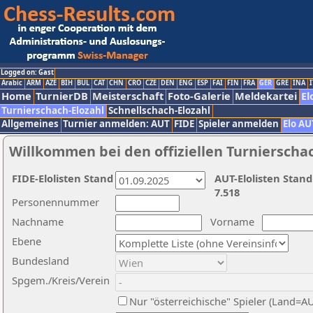
Logged on: Gast
Arabic
ARM
AZE
BIH
BUL
CAT
CHN
CRO
CZE
DEN
ENG
ESP
FAI
FIN
FRA
GER
GRE
INA
I
Home
TurnierDB
Meisterschaft
Foto-Galerie
Meldekartei
El
Turnierschach-Elozahl
Schnellschach-Elozahl
Allgemeines
Turnier anmelden: AUT
FIDE
Spieler anmelden
Elo AU
Willkommen bei den offiziellen Turnierscha
FIDE-Elolisten Stand
AUT-Elolisten Stand
7.518
Personennummer
Nachname
Vorname
Ebene
Bundesland
Spgem./Kreis/Verein
Nur "österreichische" Spieler (Land=A