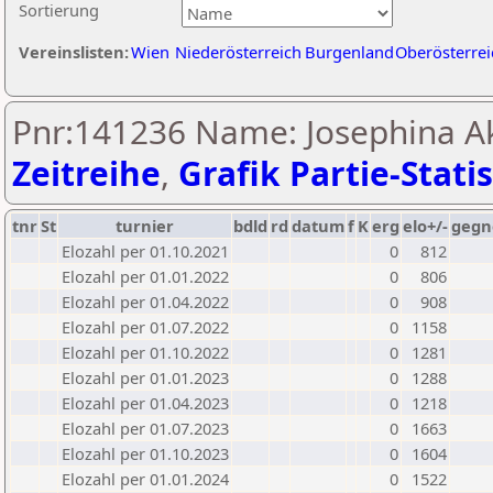
Sortierung
Vereinslisten:
Wien
Niederösterreich
Burgenland
Oberösterrei
Pnr:141236 Name: Josephina Ak
Zeitreihe
,
Grafik Partie-Statis
tnr
St
turnier
bdld
rd
datum
f
K
erg
elo+/-
gegn
Elozahl per 01.10.2021
0
812
Elozahl per 01.01.2022
0
806
Elozahl per 01.04.2022
0
908
Elozahl per 01.07.2022
0
1158
Elozahl per 01.10.2022
0
1281
Elozahl per 01.01.2023
0
1288
Elozahl per 01.04.2023
0
1218
Elozahl per 01.07.2023
0
1663
Elozahl per 01.10.2023
0
1604
Elozahl per 01.01.2024
0
1522