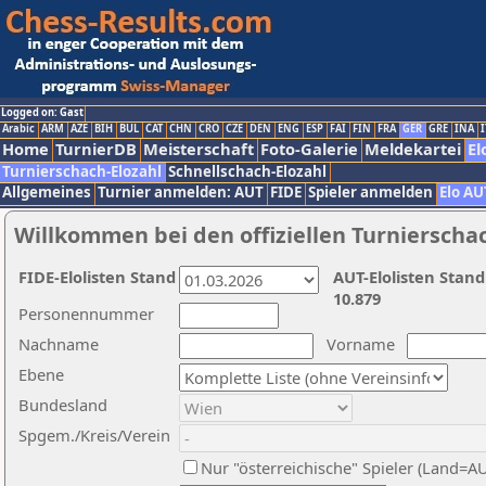
Logged on: Gast
Arabic
ARM
AZE
BIH
BUL
CAT
CHN
CRO
CZE
DEN
ENG
ESP
FAI
FIN
FRA
GER
GRE
INA
I
Home
TurnierDB
Meisterschaft
Foto-Galerie
Meldekartei
El
Turnierschach-Elozahl
Schnellschach-Elozahl
Allgemeines
Turnier anmelden: AUT
FIDE
Spieler anmelden
Elo AU
Willkommen bei den offiziellen Turnierscha
FIDE-Elolisten Stand
AUT-Elolisten Stand
10.879
Personennummer
Nachname
Vorname
Ebene
Bundesland
Spgem./Kreis/Verein
Nur "österreichische" Spieler (Land=A