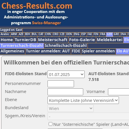
Logged on: Gast
Arabic
ARM
AZE
BIH
BUL
CAT
CHN
CRO
CZE
DEN
ENG
ESP
FAI
FIN
FRA
GER
GRE
INA
I
Home
TurnierDB
Meisterschaft
Foto-Galerie
Meldekartei
El
Turnierschach-Elozahl
Schnellschach-Elozahl
Allgemeines
Turnier anmelden: AUT
FIDE
Spieler anmelden
Elo AU
Willkommen bei den offiziellen Turnierscha
FIDE-Elolisten Stand
AUT-Elolisten Stand
7.518
Personennummer
Nachname
Vorname
Ebene
Bundesland
Spgem./Kreis/Verein
Nur "österreichische" Spieler (Land=A