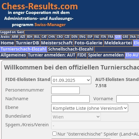
Logged on: Gast
Arabic
ARM
AZE
BIH
BUL
CAT
CHN
CRO
CZE
DEN
ENG
ESP
FAI
FIN
FRA
GER
GRE
INA
I
Home
TurnierDB
Meisterschaft
Foto-Galerie
Meldekartei
El
Turnierschach-Elozahl
Schnellschach-Elozahl
Allgemeines
Turnier anmelden: AUT
FIDE
Spieler anmelden
Elo AU
Willkommen bei den offiziellen Turnierscha
FIDE-Elolisten Stand
AUT-Elolisten Stand
7.518
Personennummer
Nachname
Vorname
Ebene
Bundesland
Spgem./Kreis/Verein
Nur "österreichische" Spieler (Land=A