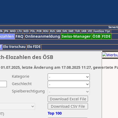
Servert
TA
JPN
MKD
LTU
NED
POL
POR
ROU
RUS
SRB
SVK
SWE
TUR
UKR
VIE
FontSize:11pt
ozahlen
FAQ
Onlineanmeldung
Swiss-Manager
ÖSB
FIDE
T
Elo Vorschau
Elo FIDE
ch-Elozahlen des ÖSB
 01.07.2025, letzte Änderung am 17.08.2025 11:27, gewertete P
Kategorie
Geschlecht
Spielberechtigung
Top 100
UT)