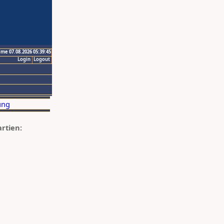
ime 07.08.2026 05:39:45
Login
Logout
artien: