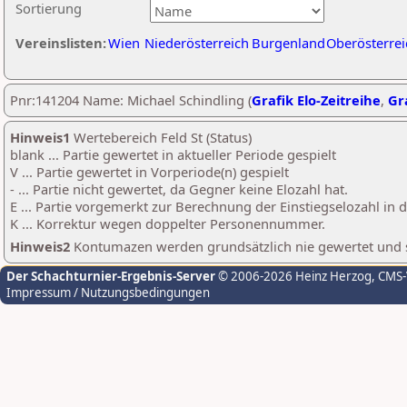
Sortierung
Vereinslisten:
Wien
Niederösterreich
Burgenland
Oberösterrei
Pnr:141204 Name: Michael Schindling (
Grafik Elo-Zeitreihe
,
Gra
Hinweis1
Wertebereich Feld St (Status)
blank ... Partie gewertet in aktueller Periode gespielt
V ... Partie gewertet in Vorperiode(n) gespielt
- ... Partie nicht gewertet, da Gegner keine Elozahl hat.
E ... Partie vorgemerkt zur Berechnung der Einstiegselozahl in
K ... Korrektur wegen doppelter Personennummer.
Hinweis2
Kontumazen werden grundsätzlich nie gewertet und sin
Der Schachturnier-Ergebnis-Server
© 2006-2026 Heinz Herzog
, CMS
Impressum / Nutzungsbedingungen