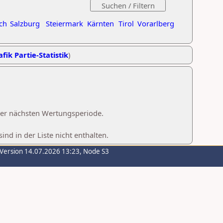
ch
Salzburg
Steiermark
Kärnten
Tirol
Vorarlberg
fik Partie-Statistik
)
 der nächsten Wertungsperiode.
d in der Liste nicht enthalten.
-Version 14.07.2026 13:23, Node S3