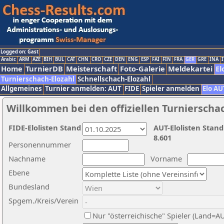
Logged on: Gast
Arabic
ARM
AZE
BIH
BUL
CAT
CHN
CRO
CZE
DEN
ENG
ESP
FAI
FIN
FRA
GER
GRE
INA
I
Home
TurnierDB
Meisterschaft
Foto-Galerie
Meldekartei
El
Turnierschach-Elozahl
Schnellschach-Elozahl
Allgemeines
Turnier anmelden: AUT
FIDE
Spieler anmelden
Elo AU
Willkommen bei den offiziellen Turnierscha
FIDE-Elolisten Stand
AUT-Elolisten Stand
8.601
Personennummer
Nachname
Vorname
Ebene
Bundesland
Spgem./Kreis/Verein
Nur "österreichische" Spieler (Land=A